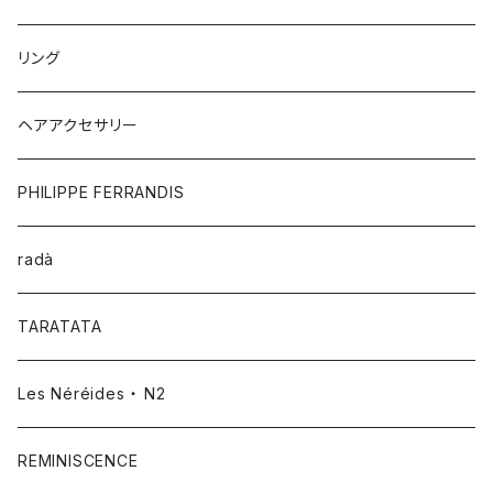
リング
ヘアアクセサリー
PHILIPPE FERRANDIS
radà
TARATATA
Les Néréides ・ N2
REMINISCENCE