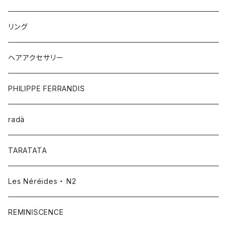
リング
ヘアアクセサリー
PHILIPPE FERRANDIS
radà
TARATATA
Les Néréides ・ N2
REMINISCENCE