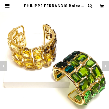
PHILIPPE FERRANDIS Baléare
s バングル | BIJOUX KIQUE