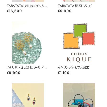
TARATATA joli-joli イヤリン
TARATATA 待て！ リング
グ
¥16,500
¥9,900
メタルサンゴと淡水パール イヤ
イヤリング⇄ピアス加工
リング・ピアス
¥9,900
¥1,100