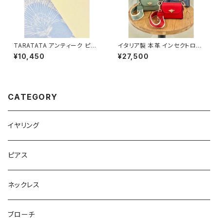
TARATATA アンティーク ピア
イタリア製 本革 インセクトロッ
ス #3
クレザーバッグ #1
¥10,450
¥27,500
CATEGORY
イヤリング
ピアス
ネックレス
ブローチ