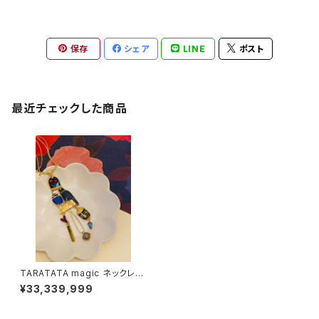
保存
シェア
LINE
ポスト
最近チェックした商品
TARATATA magic ネックレス
#2
¥33,339,999