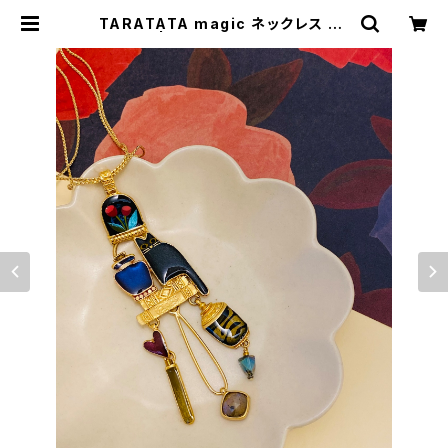
TARATATA magic ネックレス #2
| BIJOUX KIQUE