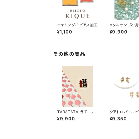
イヤリング⇄ピアス加工
メタルサンゴと淡
ル イヤリング・ピ
¥1,100
¥9,900
その他の商品
TARATATA 待て！ リン
クアトロパールピ
グ
¥9,900
¥9,350