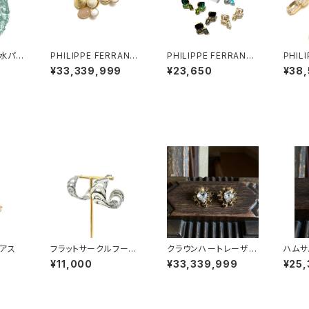
水パー
PHILIPPE FERRANDI
PHILIPPE FERRANDI
PHIL
アス
S コルフ イヤリング #2
S Baléares イヤリン
S Ba
¥33,339,999
¥23,650
¥38
グ#2
グ#1
アス
フラットサークルフープ
クラウンハートレーザー
ハムサ
ピアス silver
ピアス
¥11,000
¥33,339,999
¥25