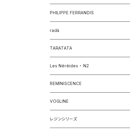
PHILIPPE FERRANDIS
radà
TARATATA
Les Néréides ・ N2
REMINISCENCE
VOGLINE
レジンシリーズ