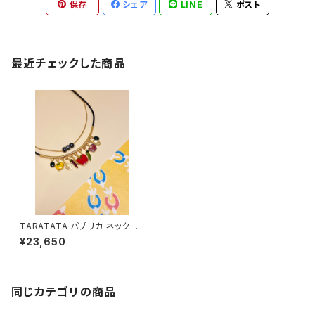
保存
シェア
LINE
ポスト
最近チェックした商品
TARATATA パプリカ ネックレ
ス
¥23,650
同じカテゴリの商品