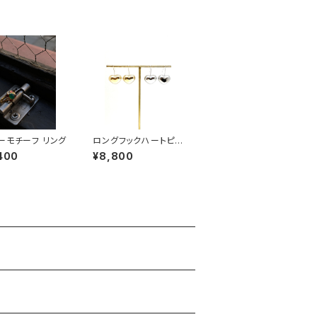
ーモチーフ リング
ロングフックハートピア
ス
400
¥8,800