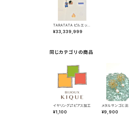
TARATATA ピルエット
ピアス
¥33,339,999
同じカテゴリの商品
イヤリング⇄ピアス加工
メタルサンゴと淡
ル イヤリング・ピ
¥1,100
¥9,900