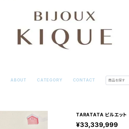
E
ABOUT
CATEGORY
CONTACT
TARATATA ピルエット
¥33,339,999