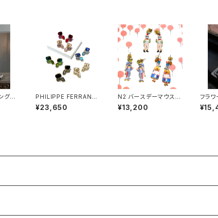
ング・
PHILIPPE FERRANDI
N2 バースデーマウス
フラワ
S Baléares イヤリン
ピアス
¥23,650
¥13,200
¥15,
グ#2