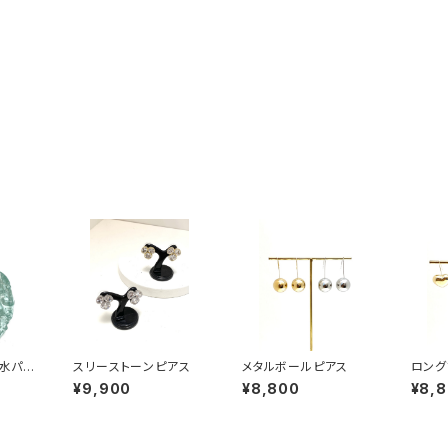
水パー
スリーストーンピアス
メタルボールピアス
ロング
アス
ス
¥9,900
¥8,800
¥8,