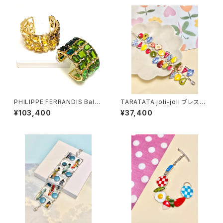
PHILIPPE FERRANDIS Balé
TARATATA joli-joli ブレスレ
ares バングル
ット
¥103,400
¥37,400