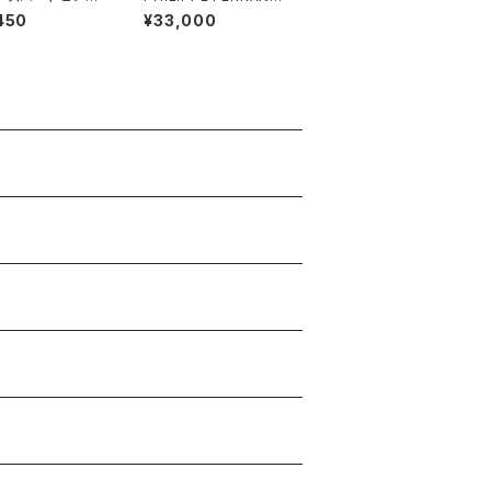
S ソルベ イヤリング #2
450
¥33,000