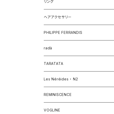
リング
ヘアアクセサリー
PHILIPPE FERRANDIS
radà
TARATATA
Les Néréides ・ N2
REMINISCENCE
VOGLINE