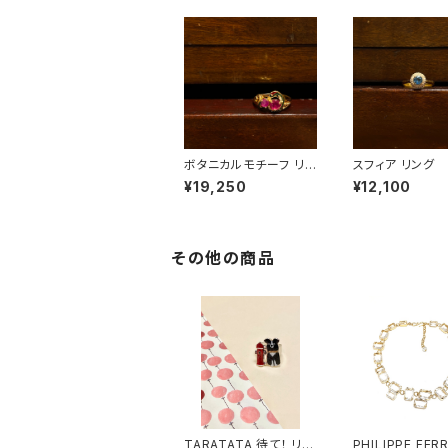
ボタニカルモチーフ リン
スフィア リング
グ
¥19,250
¥12,100
その他の商品
TARATATA 待て！ リン
PHILIPPE FER