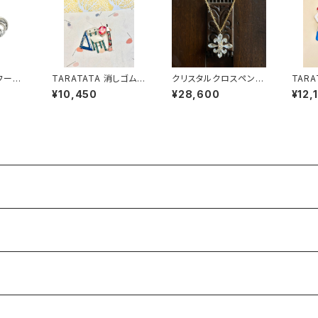
フープ
TARATATA 消しゴム
クリスタルクロスペンダ
TAR
ブローチ
ント
ピアス
¥10,450
¥28,600
¥12,