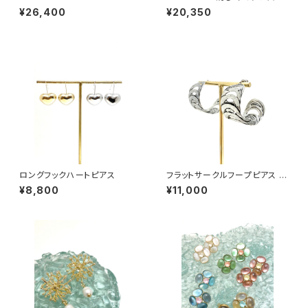
ares リング#1
ット
¥26,400
¥20,350
ロングフックハートピアス
フラットサークルフープピアス si
lver
¥8,800
¥11,000