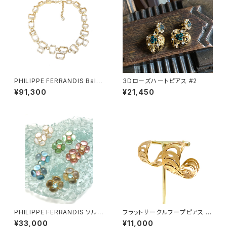
PHILIPPE FERRANDIS Balé
3Dローズハートピアス #2
ares ネックレス #2
¥91,300
¥21,450
PHILIPPE FERRANDIS ソルベ
フラットサークルフープピアス g
イヤリング #2
old
¥33,000
¥11,000