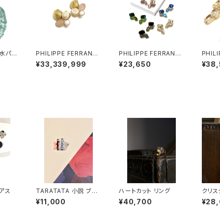
水パー
PHILIPPE FERRANDI
PHILIPPE FERRANDI
PHIL
アス
S コルフ イヤリング #2
S Baléares イヤリン
S Ba
¥33,339,999
¥23,650
¥38
グ#2
グ#1
アス
TARATATA 小説 ブロ
ハートカット リング
クリス
ーチ
ント
¥11,000
¥40,700
¥28