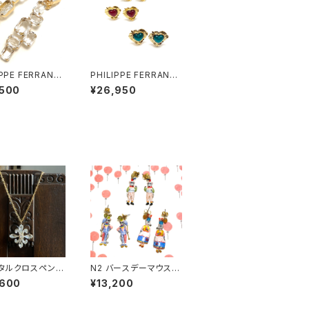
IPPE FERRANDI
PHILIPPE FERRANDI
léares イヤリン
S break my heart イ
,500
¥26,950
ヤリング #2
タルクロスペンダ
N2 バースデーマウス
ピアス
,600
¥13,200