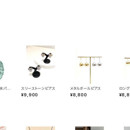
水パー
スリーストーンピアス
メタルボールピアス
ロング
アス
ス
¥9,900
¥8,800
¥8,