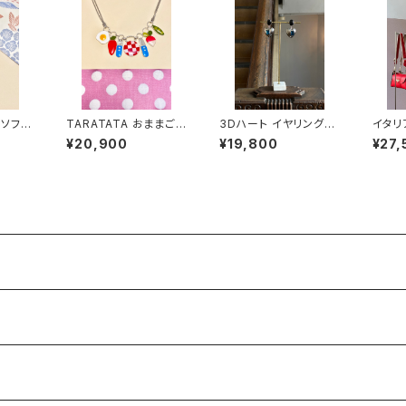
コソファ
TARATATA おままごと
3Dハート イヤリング・
イタリ
ネックレス
ピアス #1
クトロ
¥20,900
¥19,800
¥27,
#2