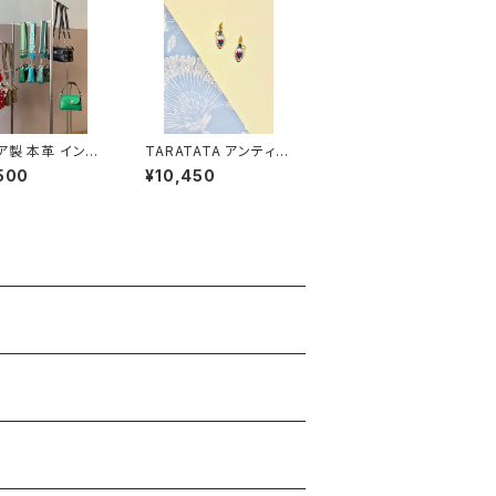
ア製 本革 インセ
TARATATA アンティー
ックレザーバッグ
ク ピアス #3
500
¥10,450