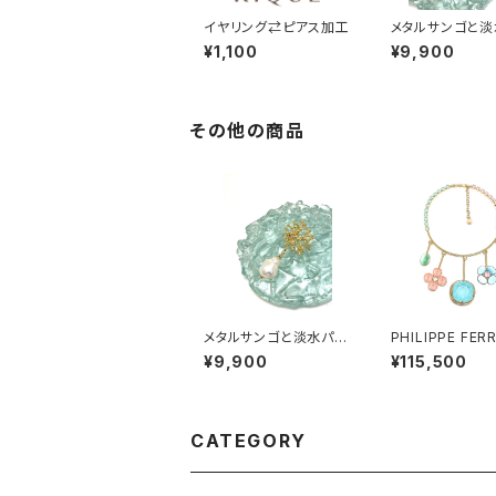
イヤリング⇄ピアス加工
メタルサンゴと淡
ル イヤリング・ピ
¥1,100
¥9,900
その他の商品
メタルサンゴと淡水パー
PHILIPPE FER
ル ブローチ
S ソルベ ネックレ
¥9,900
¥115,500
CATEGORY