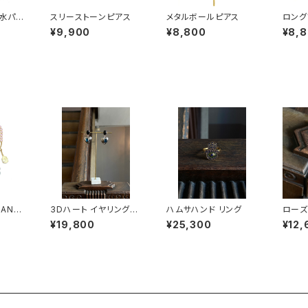
水パー
スリーストーンピアス
メタルボールピアス
ロング
アス
ス
¥9,900
¥8,800
¥8,
RANDI
3Dハート イヤリング・
ハムサハンド リング
ローズ
ス #1
ピアス #1
ス
¥19,800
¥25,300
¥12,