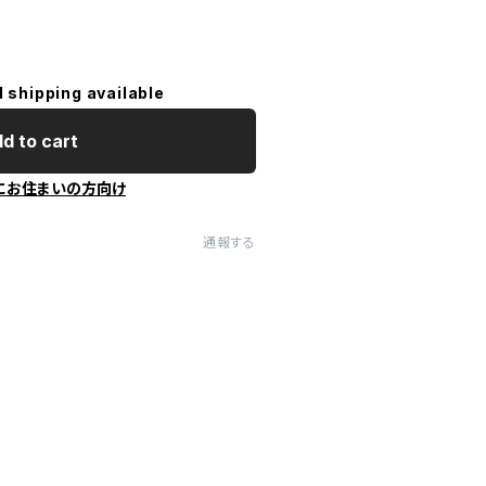
l shipping available
d to cart
にお住まいの方向け
通報する