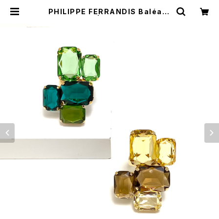
PHILIPPE FERRANDIS Baléare
s リング#1 | BIJOUX KIQUE