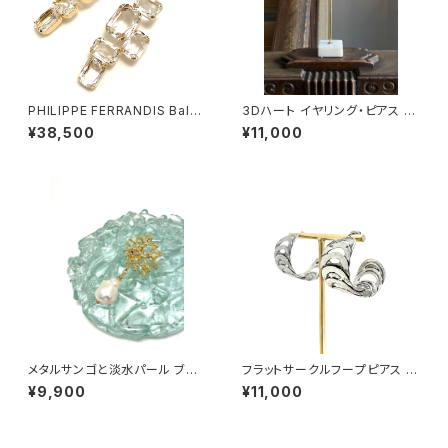
PHILIPPE FERRANDIS Balé
3Dハート イヤリング・ピアス #
ares イヤリング#1
2
¥38,500
¥11,000
メタルサンゴと淡水パール ブロ
フラットサークルフープピアス si
ーチ
lver
¥9,900
¥11,000