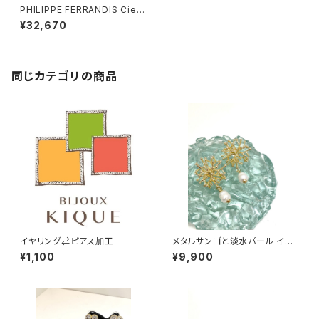
PHILIPPE FERRANDIS Cielo
ピアス
¥32,670
同じカテゴリの商品
イヤリング⇄ピアス加工
メタルサンゴと淡水パール イヤ
リング・ピアス
¥1,100
¥9,900