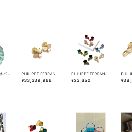
水パー
PHILIPPE FERRANDI
PHILIPPE FERRANDI
PHIL
アス
S コルフ イヤリング #2
S Baléares イヤリン
S Ba
¥33,339,999
¥23,650
¥38
グ#2
グ#1