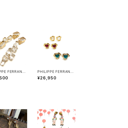
IPPE FERRANDI
PHILIPPE FERRANDI
léares イヤリン
S break my heart イ
,500
¥26,950
ヤリング #2