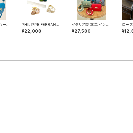
 ハーフ
PHILIPPE FERRANDI
イタリア製 本革 インセ
ローズ
ッグ
S Baléares リング
クトロックレザーバッグ
ス
¥22,000
¥27,500
¥12,
#1